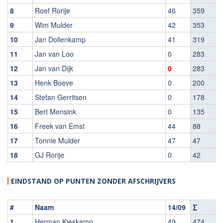
8
Roef Rorije
46
359
9
Wim Mulder
42
353
10
Jan Dollenkamp
41
319
11
Jan van Loo
0
283
12
Jan van Dijk
0
283
13
Henk Boeve
0
200
14
Stefan Gerritsen
0
178
15
Bert Mensink
0
135
16
Freek van Emst
44
88
17
Tonnie Mulder
47
47
18
GJ Rorije
0
42
EINDSTAND OP PUNTEN ZONDER AFSCHRIJVERS
#
Naam
14/09
∑
1
Herman Kieskamp
49
474