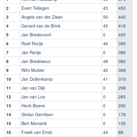
2
Evert Tellegen
43
450
3
Angelo van der Zwan
50
445
4
Gerard van de Brink
45
418
5
Jan Bredenoort
0
405
6
Roef Rorije
46
389
7
Jan Rorije
0
386
8
Jan Bredewout
48
382
9
Wim Mulder
42
368
10
Jan Dollenkamp
41
319
11
Jan van Dijk
0
298
12
Jan van Loo
0
283
13
Henk Boeve
0
200
14
Stefan Gerritsen
0
178
15
Bert Mensink
0
135
16
Freek van Emst
44
88