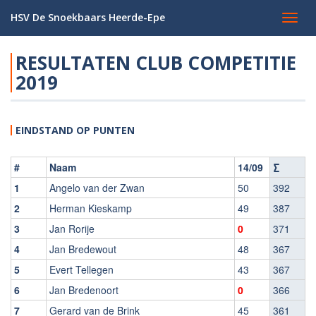
HSV De Snoekbaars Heerde-Epe
Toggl
navig
RESULTATEN CLUB COMPETITIE
2019
EINDSTAND OP PUNTEN
#
Naam
14/09
∑
1
Angelo van der Zwan
50
392
2
Herman Kieskamp
49
387
3
Jan Rorije
0
371
4
Jan Bredewout
48
367
5
Evert Tellegen
43
367
6
Jan Bredenoort
0
366
7
Gerard van de Brink
45
361